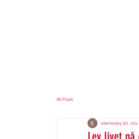
MINSTEMME.COM
Forside
Om bloggen
Kontakt
All Posts
ellenloxley
20. nov
Lev livet på