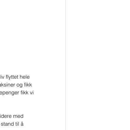
 flyttet hele 
ksiner og fikk 
penger fikk vi 
videre med 
tand til å 