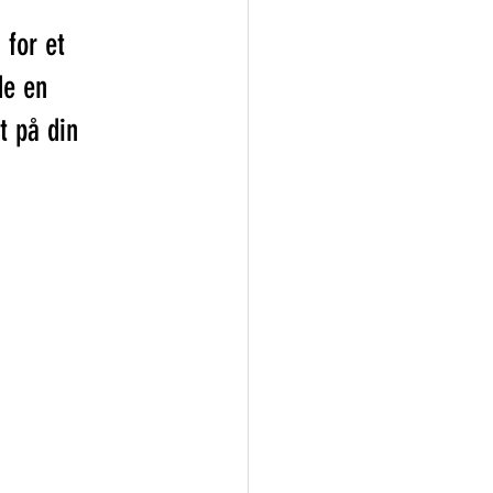
 for et 
de en 
t på din 