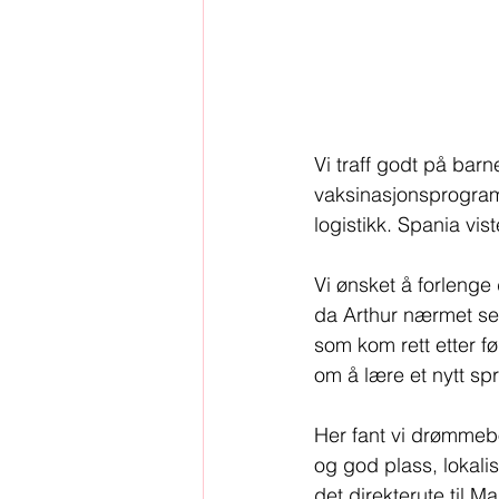
Vi traff godt på barn
vaksinasjonsprogram
logistikk. Spania vis
Vi ønsket å forlenge
da Arthur nærmet se
som kom rett etter f
om å lære et nytt språ
Her fant vi drømmebo
og god plass, lokalis
det direkterute til 