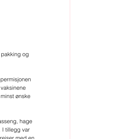
 pakking og 
 permisjonen 
 vaksinene 
 minst ønske 
basseng, hage 
 tillegg var 
 reiser med en 