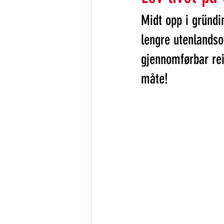
Midt opp i gründin
lengre utenlandsop
gjennomførbar rei
måte! 