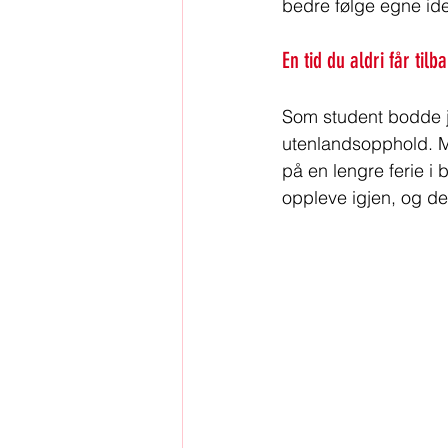
bedre følge egne ide
En tid du aldri får tilb
Som student bodde jeg
utenlandsopphold. Me
på en lengre ferie i 
oppleve igjen, og der