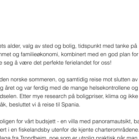
ets alder, valg av sted og bolig, tidspunkt med tanke på 
met og familieøkonomi, kombinert med en god plan for
te seg å være det perfekte ferielandet for oss!
 den norske sommeren, og samtidig reise mot slutten av
g året og var ferdig med de mange helsekontrollene og
ødselen. Etter mye research på boligpriser, klima og ikke
k, besluttet vi å reise til Spania. 
ligen for vårt budsjett - en villa med panoramautsikt, 
ert i en fiskelandsby utenfor de kjente charterområdene. I
Malaga fra Trondheim, noe som er utrolig praktisk når man