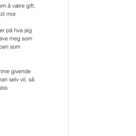
om å være gift, 
bli mor. 
er på hva jeg 
prøve meg som 
bben som 
amme givende 
an selv vil, så 
ass 