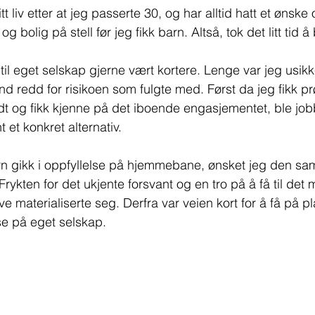
t liv etter at jeg passerte 30, og har alltid hatt et ønske 
g bolig på stell før jeg fikk barn. Altså, tok det litt tid å 
til eget selskap gjerne vært kortere. Lenge var jeg usikk
tund redd for risikoen som fulgte med. Først da jeg fikk 
dt og fikk kjenne på det iboende engasjementet, ble jo
 et konkret alternativ. 
 gikk i oppfyllelse på hjemmebane, ønsket jeg den s
ykten for det ukjente forsvant og en tro på å få til det m
e materialiserte seg. Derfra var veien kort for å få på pl
se på eget selskap.