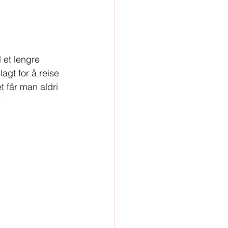
 et lengre 
gt for å reise 
t får man aldri 
.