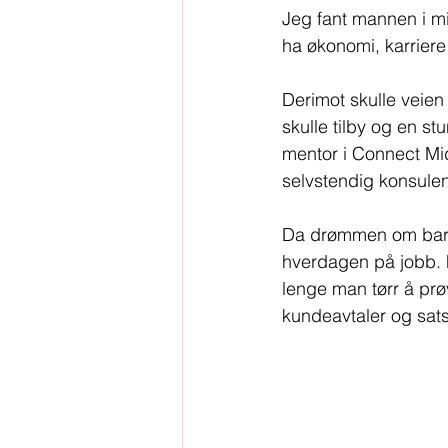
Jeg fant mannen i mit
ha økonomi, karriere o
Derimot skulle veien 
skulle tilby og en s
mentor i Connect Mi
selvstendig konsulent
Da drømmen om barn
hverdagen på jobb. Fr
lenge man tørr å prøv
kundeavtaler og sat