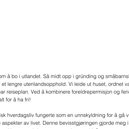
om å bo i utlandet. Så midt opp i gründing og småbarnsliv
or et lengre utenlandsopphold. Vi leide ut huset, ordnet va
r reiseplan. Ved å kombinere foreldrepermisjon og ferie
t for å ha fri!
ktisk hverdagsliv fungerte som en unnskyldning for å gå 
 aspekter av livet. Denne bevisstgjøringen gjorde meg i s